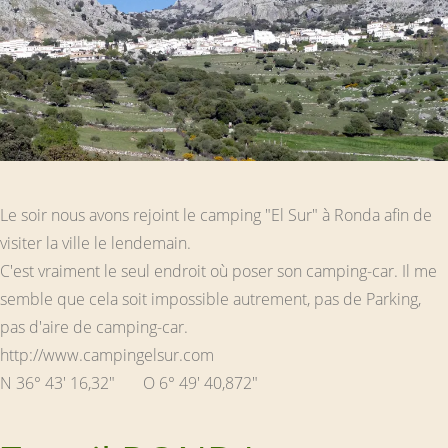
Le soir nous avons rejoint le camping "El Sur" à Ronda afin de
visiter la ville le lendemain.
C'est vraiment le seul endroit où poser son camping-car. Il me
semble que cela soit impossible autrement, pas de Parking,
pas d'aire de camping-car.
http://www.campingelsur.com
N 36° 43' 16,32" O 6° 49' 40,872"