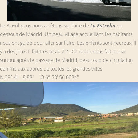
Le 3 avril nous nous arrêtons sur l'aire de
La Estrella
en
dessous de Madrid. Un beau village accueillant, les habitants
nous ont guidé pour aller sur l'aire. Les enfants sont heureux, il
y a des jeux. Il fait très beau 21°. Ce repos nous fait plaisir
surtout après le passage de Madrid, beaucoup de circulation
comme aux abords de toutes les grandes villes.
N 39° 41' 8.88" O 6° 53' 56.0034"