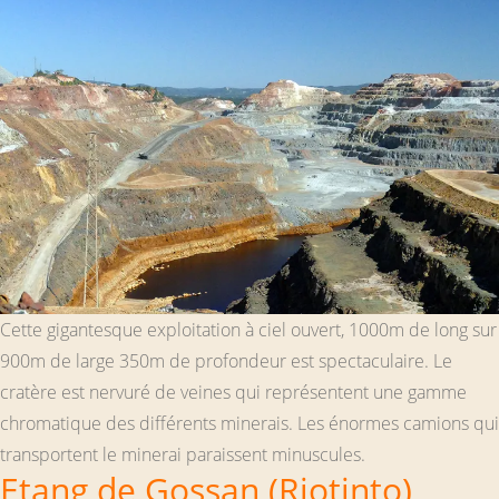
Cette gigantesque exploitation à ciel ouvert, 1000m de long sur
900m de large 350m de profondeur est spectaculaire. Le
cratère est nervuré de veines qui représentent une gamme
chromatique des différents minerais. Les énormes camions qui
transportent le minerai paraissent minuscules.
Etang de Gossan (Riotinto)