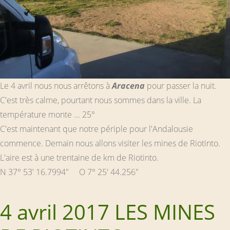
Le 4 avril nous nous arrêtons à
Aracena
pour passer la nuit.
C'est très calme, pourtant nous sommes dans la ville. La
température monte ... 25°
C'est maintenant que notre périple pour l'Andalousie
commence. Demain nous allons visiter les mines de Riotinto.
L'aire est à une trentaine de km de Riotinto.
N 37° 53' 16.7994" O 7° 25' 44.256"
4 avril 2017 LES MINES