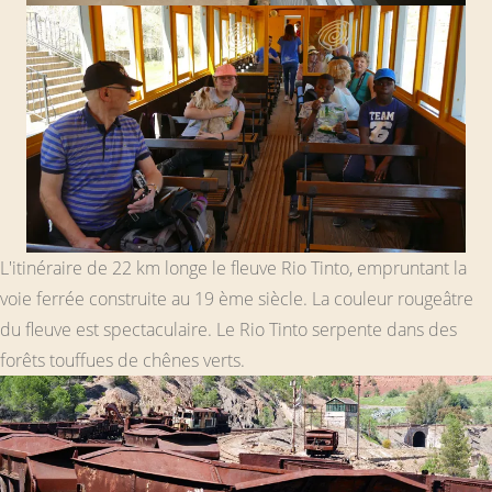
L'itinéraire de 22 km longe le fleuve Rio Tinto, empruntant la
voie ferrée construite au 19 ème siècle. La couleur rougeâtre
du fleuve est spectaculaire. Le Rio Tinto serpente dans des
forêts touffues de chênes verts.